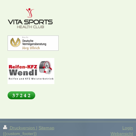
Druckversion
|
Sitemap
Login
{{custom_footer}}
Webansicht