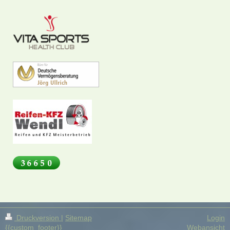
Druckversion
|
Sitemap
Login
{{custom_footer}}
Webansicht